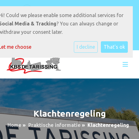
D.S van Velzenstrjitte 17 9289JB Drogeham
Hi! Could we please enable some additional services for
0512-331940
E-mailadres
Social Media & Tracking
? You can always change or
withdraw your consent later.
Let me choose
I decline
That's ok
Klachtenregeling
Home
»
Praktische informatie
»
Klachtenregeling