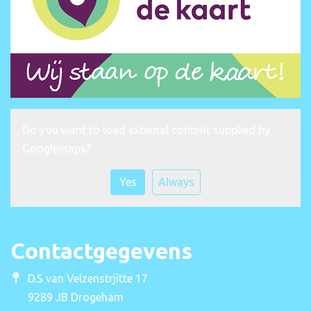
Do you want to load external content supplied by
Googlemaps
?
Yes
Always
Contactgegevens
D.S van Velzenstrjitte 17
9289 JB Drogeham