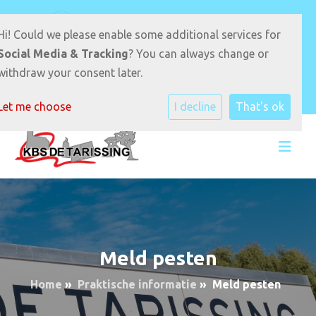
D.S van Velzenstrjitte 17 9289JB Drogeham
Hi! Could we please enable some additional services for
0512-331940
E-mailadres
Social Media & Tracking
? You can always change or
withdraw your consent later.
Let me choose
I decline
That's ok
Meld pesten
Home
»
Praktische informatie
»
Meld pesten