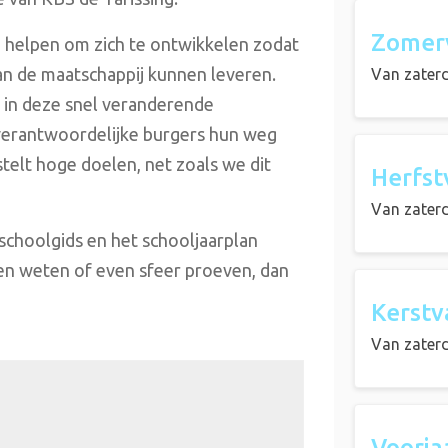
Zomer
n helpen om zich te ontwikkelen zodat
aan de maatschappij kunnen leveren.
Van
zaterd
 in deze snel veranderende
 verantwoordelijke burgers hun weg
telt hoge doelen, net zoals we dit
Herfst
Van
zater
schoolgids en het schooljaarplan
en weten of even sfeer proeven, dan
Kerstv
Van
zater
Voorja