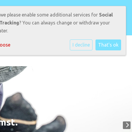
am Visser
 we please enable some additional services for
Social
Tracking
? You can always change or withdraw your
ter.
hoose
I decline
That's ok
rmatie
Ouders
Leerlingen
Contact
mst.