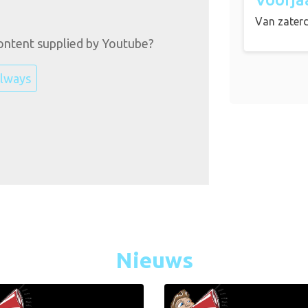
Van
zater
ontent supplied by
Youtube
?
lways
Nieuws