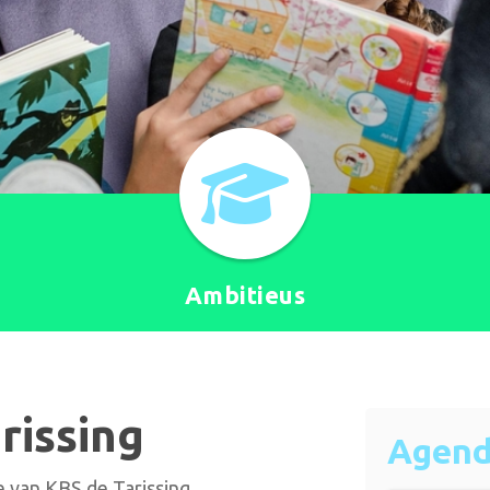
Ambitieus
rissing
Agen
e van KBS de Tarissing.