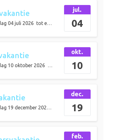
jul.
vakantie
04
ag 04 juli 2026
tot en met
zondag 16 augustus 2026
okt.
vakantie
10
dag 10 oktober 2026
tot en met
zondag 18 oktober 2026
dec.
akantie
19
dag 19 december 2026
tot en met
zondag 03 januari 2027
feb.
arsvakantie