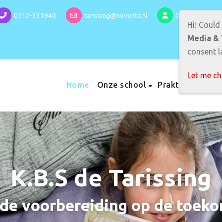
0512-331940
tarissing@noventa.nl
Directeur: Mirj
Hi! Could
Media & 
consent la
Let me c
Home
Onze school
Praktische info
K.B.S de Tarissing
de voorbereiding op de toeko