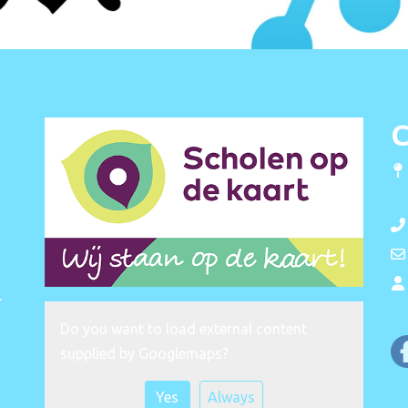
C
.
Do you want to load external content
supplied by
Googlemaps
?
Yes
Always