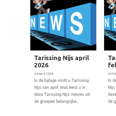
Tarissing Nijs april
Ta
2026
fe
24 april 2026
20 fe
In de bijlage vindt u Tarissing
In d
Nijs van april. Wat leest u in
Nijs
deze Tarissing Nijs: nieuws uit
deze
de groepen belangrijke...
de g