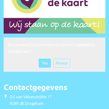
Do you want to load external content supplied by
Googlemaps
?
Yes
Always
Contactgegevens
D.S van Velzenstrjitte 17
9289 JB Drogeham