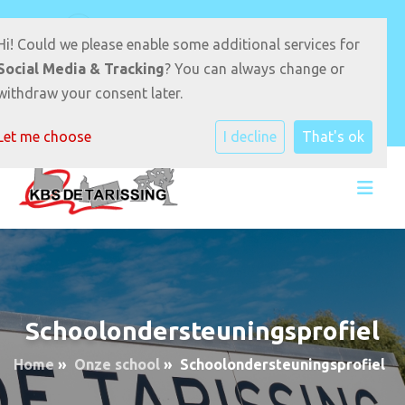
D.S van Velzenstrjitte 17 9289JB Drogeham
Hi! Could we please enable some additional services for
0512-331940
E-mailadres
Social Media & Tracking
? You can always change or
withdraw your consent later.
Let me choose
I decline
That's ok
Schoolondersteuningsprofiel
Home
»
Onze school
»
Schoolondersteuningsprofiel